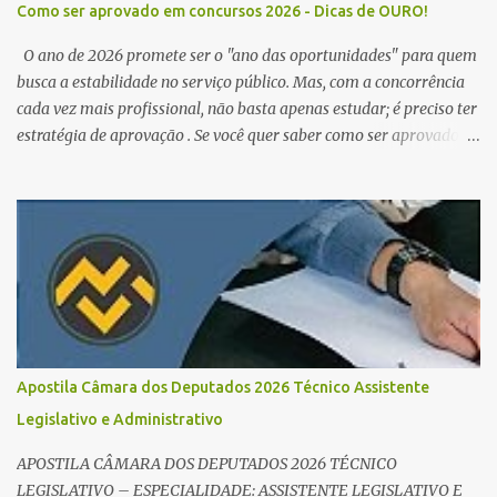
Como ser aprovado em concursos 2026 - Dicas de OURO!
O ano de 2026 promete ser o "ano das oportunidades" para quem
busca a estabilidade no serviço público. Mas, com a concorrência
cada vez mais profissional, não basta apenas estudar; é preciso ter
estratégia de aprovação . Se você quer saber como ser aprovado
em concursos em 2026 , chegou ao lugar certo. Separamos dicas de
ouro que vão transformar sua rotina de estudos! 🚀 1. O Poder do
Edital Verticalizado Não comece a estudar sem ler o edital. A dica
de ouro é criar um edital verticalizado . Liste todos os tópicos e
marque seu progresso (Teoria / Resumo / Questões). Isso evita que
você perca tempo com conteúdos irrelevantes e garante que você
bata todo o conteúdo programático. Palavras-chave para o seu
sucesso: Cronograma de estudos dinâmico; Técnica Pomodoro
para foco total; Foco em disciplinas básicas (Português, RLM e
Apostila Câmara dos Deputados 2026 Técnico Assistente
Direito Administrativo). 🔄 2. Revisão Espaç...
Legislativo e Administrativo
APOSTILA CÂMARA DOS DEPUTADOS 2026 TÉCNICO
LEGISLATIVO – ESPECIALIDADE: ASSISTENTE LEGISLATIVO E