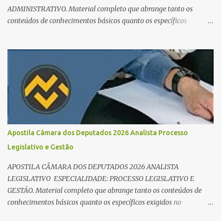
ADMINISTRATIVO. Material completo que abrange tanto os
conteúdos de conhecimentos básicos quanto os específicos
exigidos no edital para esse cargo. Oportunidade de Ouro: R$ 30,8
mil iniciais O edital do Concurso Câmara dos Deputados 2026 já é
realidade, e o cargo de Analista Legislativo (Processo Legislativo e
Gestão) se destaca como uma das melhores oportunidades do ano.
Com exigência de nível superior em qualquer área, o certame
oferece 35 vagas imediatas e salários que ultrapassam os R$ 30
mil . O que estudar para Processo Legislativo e Gestão? Para vencer
a concorrência da banca Cebraspe , o candidato precisa dominar o
conteúdo programático dividido em: Conhecimentos Básicos:
Apostila Câmara dos Deputados 2026 Analista Processo
Português, Inglês, Raciocínio Lógico e Informática/Dados.
Legislativo e Gestão
Conhecimentos Específicos: O "coração" da prova. É essencial focar
no Regimento Interno da Câmara dos Deputa...
APOSTILA CÂMARA DOS DEPUTADOS 2026 ANALISTA
LEGISLATIVO ESPECIALIDADE: PROCESSO LEGISLATIVO E
GESTÃO. Material completo que abrange tanto os conteúdos de
conhecimentos básicos quanto os específicos exigidos no
edital para esse cargo.