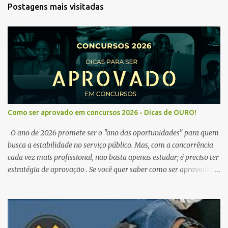
Postagens mais visitadas
Como ser aprovado em concursos 2026 - Dicas de OURO!
O ano de 2026 promete ser o "ano das oportunidades" para quem
busca a estabilidade no serviço público. Mas, com a concorrência
cada vez mais profissional, não basta apenas estudar; é preciso ter
estratégia de aprovação . Se você quer saber como ser aprovado
em concursos em 2026 , chegou ao lugar certo. Separamos dicas de
ouro que vão transformar sua rotina de estudos! 🚀 1. O Poder do
Edital Verticalizado Não comece a estudar sem ler o edital. A dica
de ouro é criar um edital verticalizado . Liste todos os tópicos e