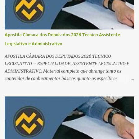
marque seu progresso (Teoria / Resumo / Questões). Isso evita que
você perca tempo com conteúdos irrelevantes e garante que você
bata todo o conteúdo programático. Palavras-chave para o seu
sucesso: Cronograma de estudos dinâmico; Técnica Pomodoro
para foco total; Foco em disciplinas básicas (Português, RLM e
Apostila Câmara dos Deputados 2026 Técnico Assistente
Direito Administrativo). 🔄 2. Revisão Espaç...
Legislativo e Administrativo
APOSTILA CÂMARA DOS DEPUTADOS 2026 TÉCNICO
LEGISLATIVO – ESPECIALIDADE: ASSISTENTE LEGISLATIVO E
ADMINISTRATIVO. Material completo que abrange tanto os
conteúdos de conhecimentos básicos quanto os específicos
exigidos no edital para esse cargo. Oportunidade de Ouro: R$ 30,8
mil iniciais O edital do Concurso Câmara dos Deputados 2026 já é
realidade, e o cargo de Analista Legislativo (Processo Legislativo e
Gestão) se destaca como uma das melhores oportunidades do ano.
Com exigência de nível superior em qualquer área, o certame
oferece 35 vagas imediatas e salários que ultrapassam os R$ 30
mil . O que estudar para Processo Legislativo e Gestão? Para vencer
a concorrência da banca Cebraspe , o candidato precisa dominar o