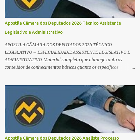
bata todo o conteúdo programático. Palavras-chave para o seu
sucesso: Cronograma de estudos dinâmico; Técnica Pomodoro
para foco total; Foco em disciplinas básicas (Português, RLM e
Apostila Câmara dos Deputados 2026 Técnico Assistente
Direito Administrativo). 🔄 2. Revisão Espaç...
Legislativo e Administrativo
APOSTILA CÂMARA DOS DEPUTADOS 2026 TÉCNICO
LEGISLATIVO – ESPECIALIDADE: ASSISTENTE LEGISLATIVO E
ADMINISTRATIVO. Material completo que abrange tanto os
conteúdos de conhecimentos básicos quanto os específicos
exigidos no edital para esse cargo. Oportunidade de Ouro: R$ 30,8
mil iniciais O edital do Concurso Câmara dos Deputados 2026 já é
realidade, e o cargo de Analista Legislativo (Processo Legislativo e
Gestão) se destaca como uma das melhores oportunidades do ano.
Com exigência de nível superior em qualquer área, o certame
oferece 35 vagas imediatas e salários que ultrapassam os R$ 30
mil . O que estudar para Processo Legislativo e Gestão? Para vencer
a concorrência da banca Cebraspe , o candidato precisa dominar o
conteúdo programático dividido em: Conhecimentos Básicos:
Apostila Câmara dos Deputados 2026 Analista Processo