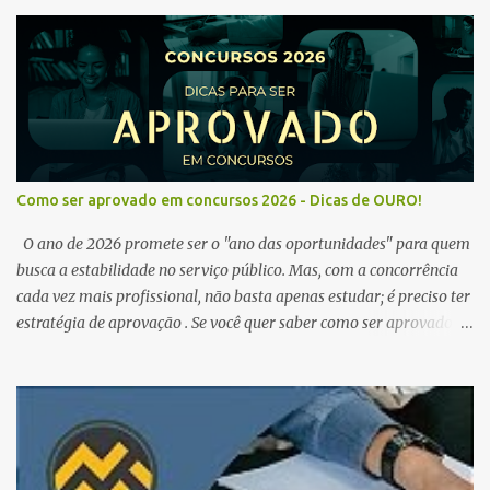
Como ser aprovado em concursos 2026 - Dicas de OURO!
O ano de 2026 promete ser o "ano das oportunidades" para quem
busca a estabilidade no serviço público. Mas, com a concorrência
cada vez mais profissional, não basta apenas estudar; é preciso ter
estratégia de aprovação . Se você quer saber como ser aprovado
em concursos em 2026 , chegou ao lugar certo. Separamos dicas de
ouro que vão transformar sua rotina de estudos! 🚀 1. O Poder do
Edital Verticalizado Não comece a estudar sem ler o edital. A dica
de ouro é criar um edital verticalizado . Liste todos os tópicos e
marque seu progresso (Teoria / Resumo / Questões). Isso evita que
você perca tempo com conteúdos irrelevantes e garante que você