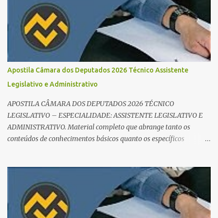
de ouro é criar um edital verticalizado . Liste todos os tópicos e
marque seu progresso (Teoria / Resumo / Questões). Isso evita que
você perca tempo com conteúdos irrelevantes e garante que você
bata todo o conteúdo programático. Palavras-chave para o seu
sucesso: Cronograma de estudos dinâmico; Técnica Pomodoro
para foco total; Foco em disciplinas básicas (Português, RLM e
Apostila Câmara dos Deputados 2026 Técnico Assistente
Direito Administrativo). 🔄 2. Revisão Espaç...
Legislativo e Administrativo
APOSTILA CÂMARA DOS DEPUTADOS 2026 TÉCNICO
LEGISLATIVO – ESPECIALIDADE: ASSISTENTE LEGISLATIVO E
ADMINISTRATIVO. Material completo que abrange tanto os
conteúdos de conhecimentos básicos quanto os específicos
exigidos no edital para esse cargo. Oportunidade de Ouro: R$ 30,8
mil iniciais O edital do Concurso Câmara dos Deputados 2026 já é
realidade, e o cargo de Analista Legislativo (Processo Legislativo e
Gestão) se destaca como uma das melhores oportunidades do ano.
Com exigência de nível superior em qualquer área, o certame
oferece 35 vagas imediatas e salários que ultrapassam os R$ 30