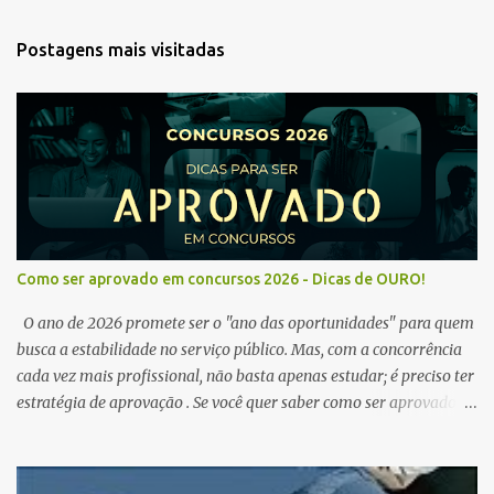
Postagens mais visitadas
Como ser aprovado em concursos 2026 - Dicas de OURO!
O ano de 2026 promete ser o "ano das oportunidades" para quem
busca a estabilidade no serviço público. Mas, com a concorrência
cada vez mais profissional, não basta apenas estudar; é preciso ter
estratégia de aprovação . Se você quer saber como ser aprovado
em concursos em 2026 , chegou ao lugar certo. Separamos dicas de
ouro que vão transformar sua rotina de estudos! 🚀 1. O Poder do
Edital Verticalizado Não comece a estudar sem ler o edital. A dica