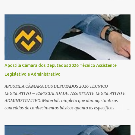
em concursos em 2026 , chegou ao lugar certo. Separamos dicas de
ouro que vão transformar sua rotina de estudos! 🚀 1. O Poder do
Edital Verticalizado Não comece a estudar sem ler o edital. A dica
de ouro é criar um edital verticalizado . Liste todos os tópicos e
marque seu progresso (Teoria / Resumo / Questões). Isso evita que
você perca tempo com conteúdos irrelevantes e garante que você
bata todo o conteúdo programático. Palavras-chave para o seu
sucesso: Cronograma de estudos dinâmico; Técnica Pomodoro
para foco total; Foco em disciplinas básicas (Português, RLM e
Apostila Câmara dos Deputados 2026 Técnico Assistente
Direito Administrativo). 🔄 2. Revisão Espaç...
Legislativo e Administrativo
APOSTILA CÂMARA DOS DEPUTADOS 2026 TÉCNICO
LEGISLATIVO – ESPECIALIDADE: ASSISTENTE LEGISLATIVO E
ADMINISTRATIVO. Material completo que abrange tanto os
conteúdos de conhecimentos básicos quanto os específicos
exigidos no edital para esse cargo. Oportunidade de Ouro: R$ 30,8
mil iniciais O edital do Concurso Câmara dos Deputados 2026 já é
realidade, e o cargo de Analista Legislativo (Processo Legislativo e