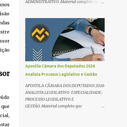
ADMINISTRATIVO. Material completo que
lunos
e Direito Administrativo). 🔄 2. Revisão
abrange tanto os conteúdos de
Espaç...
isão
conhecimentos básicos quanto os específicos
exigidos no edital para esse cargo.
ndas
Oportunidade de Ouro: R$ 30,8 mil iniciais O
stre
edital do Concurso Câmara dos Deputados
ssor
2026 já é realidade, e o cargo de Analista
Legislativo (Processo Legislativo e Gestão) se
sição
destaca como uma das melhores
oportunidades do ano. Com exigência de
Apostila Câmara dos Deputados 2026
nível superior em qualquer área, o certame
sor
Analista Processo Legislativo e Gestão
oferece 35 vagas imediatas e salários que
ultrapassam os R$ 30 mil . O que estudar
APOSTILA CÂMARA DOS DEPUTADOS 2026
para Processo Legislativo e Gestão? Para
ANALISTA LEGISLATIVO ESPECIALIDADE:
vencer a concorrência da banca Cebraspe , o
eúdo
PROCESSO LEGISLATIVO E
candidato precisa dominar o conteúdo
GESTÃO. Material completo que
 que
programático dividido em: Conhecimentos
abrange tanto os conteúdos de
ial,
Básicos: Português, Inglês, Raciocínio Lógico
conhecimentos básicos quanto os específicos
e Informática/Dados. Conhecimentos
dotar
exigidos no edital para esse cargo.