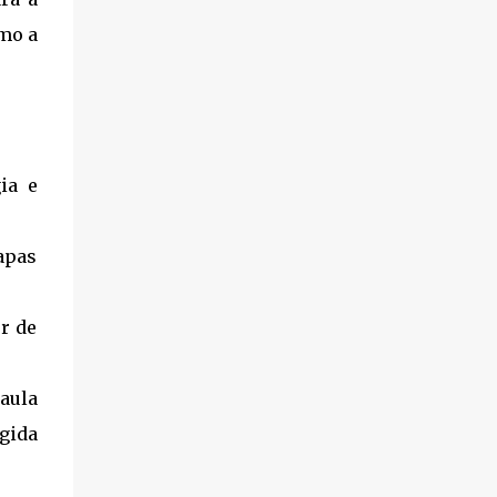
Direito...
mo a
ia e
apas
r de
aula
gida