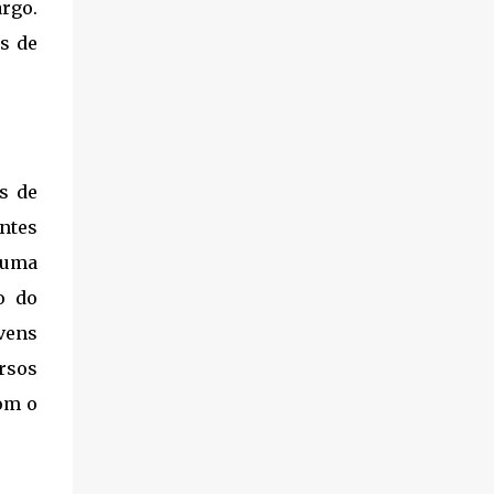
argo.
s de
s de
ntes
 uma
o do
vens
rsos
com o