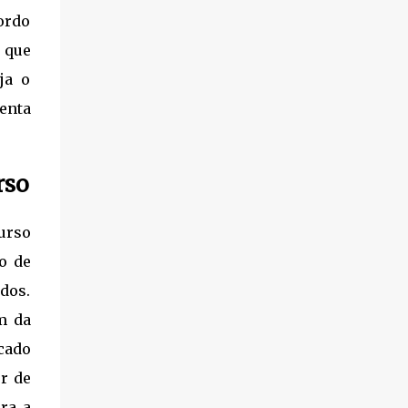
Específicos: O "coração" da prova. É
https://editora.millenniumconcursos.com/ap
ordo
essencial focar no Regimento Interno da
ostila-camara-dos-deputados-2026-
 que
Câmara dos Deputa...
analista-processo-legislativo-e-gestao
ja o
Informações do Concurso (Edital 01/2025)
Banca Organizadora: Cebraspe. Inscrições:
enta
De 05/01/2026 a 26/01/2026. Data da
Prova: 08 de março de 2026. Vagas: 35 vagas
imediatas + Cadastro de Reserva.
rso
Remuneração: R$ 30.853,99. Requisito: Nível
Superior em qualquer área de formação.
urso
Conteúdo da Apostila O material é focado
no conteúdo programático exigido para o
o de
cargo, dividindo-se entre os conhecimentos
dos.
básicos e específicos: Conhecimentos
m da
Básicos: Língua Portuguesa e Língua
Inglesa. Raciocínio Lógico e Analítico.
cado
Informática e Ciência de Dados. Direito
r de
Administrativo. Conhecimentos Específicos:
ara a