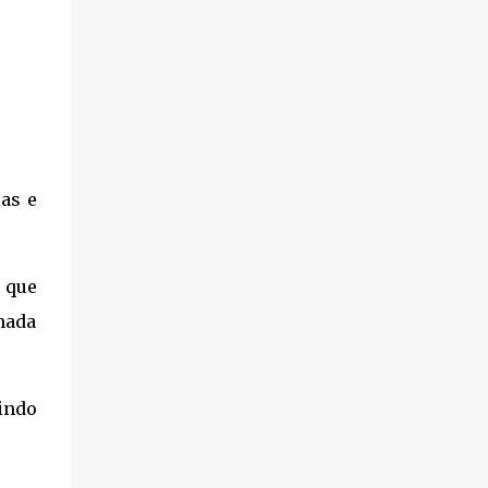
as e
 que
mada
tindo