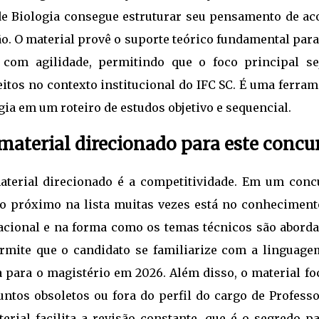
 de Biologia consegue estruturar seu pensamento de ac
o. O material provê o suporte teórico fundamental para
 com agilidade, permitindo que o foco principal se
itos no contexto institucional do IFC SC. É uma ferram
ia em um roteiro de estudos objetivo e sequencial.
aterial direcionado para este concu
aterial direcionado é a competitividade. Em um conc
e o próximo na lista muitas vezes está no conheciment
cacional e na forma como os temas técnicos são aborda
rmite que o candidato se familiarize com a linguage
 para o magistério em 2026. Além disso, o material fo
untos obsoletos ou fora do perfil do cargo de Professo
erial facilita a revisão constante, que é o segredo p