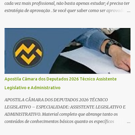
cada vez mais profissional, não basta apenas estudar; é preciso ter
estratégia de aprovação . Se você quer saber como ser aprovado
em concursos em 2026 , chegou ao lugar certo. Separamos dicas de
ouro que vão transformar sua rotina de estudos! 🚀 1. O Poder do
Edital Verticalizado Não comece a estudar sem ler o edital. A dica
de ouro é criar um edital verticalizado . Liste todos os tópicos e
marque seu progresso (Teoria / Resumo / Questões). Isso evita que
você perca tempo com conteúdos irrelevantes e garante que você
bata todo o conteúdo programático. Palavras-chave para o seu
sucesso: Cronograma de estudos dinâmico; Técnica Pomodoro
para foco total; Foco em disciplinas básicas (Português, RLM e
Apostila Câmara dos Deputados 2026 Técnico Assistente
Direito Administrativo). 🔄 2. Revisão Espaç...
Legislativo e Administrativo
APOSTILA CÂMARA DOS DEPUTADOS 2026 TÉCNICO
LEGISLATIVO – ESPECIALIDADE: ASSISTENTE LEGISLATIVO E
ADMINISTRATIVO. Material completo que abrange tanto os
conteúdos de conhecimentos básicos quanto os específicos
exigidos no edital para esse cargo. Oportunidade de Ouro: R$ 30,8