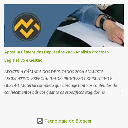
mil iniciais O edital do Concurso Câmara dos Deputados 2026 já é
realidade, e o cargo de Analista Legislativo (Processo Legislativo e
Gestão) se destaca como uma das melhores oportunidades do ano.
Com exigência de nível superior em qualquer área, o certame
oferece 35 vagas imediatas e salários que ultrapassam os R$ 30
mil . O que estudar para Processo Legislativo e Gestão? Para vencer
a concorrência da banca Cebraspe , o candidato precisa dominar o
conteúdo programático dividido em: Conhecimentos Básicos:
Apostila Câmara dos Deputados 2026 Analista Processo
Português, Inglês, Raciocínio Lógico e Informática/Dados.
Legislativo e Gestão
Conhecimentos Específicos: O "coração" da prova. É essencial focar
no Regimento Interno da Câmara dos Deputa...
APOSTILA CÂMARA DOS DEPUTADOS 2026 ANALISTA
LEGISLATIVO ESPECIALIDADE: PROCESSO LEGISLATIVO E
GESTÃO. Material completo que abrange tanto os conteúdos de
conhecimentos básicos quanto os específicos exigidos no
edital para esse cargo.
https://editora.millenniumconcursos.com/apostila-camara-dos-
deputados-2026-analista-processo-legislativo-e-gestao
Informações do Concurso (Edital 01/2025) Banca Organizadora:
Tecnologia do Blogger
Cebraspe. Inscrições: De 05/01/2026 a 26/01/2026. Data da Prova: