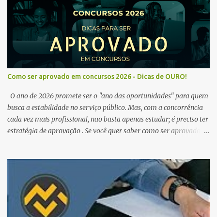
Como ser aprovado em concursos 2026 - Dicas de OURO!
O ano de 2026 promete ser o "ano das oportunidades" para quem
busca a estabilidade no serviço público. Mas, com a concorrência
cada vez mais profissional, não basta apenas estudar; é preciso ter
estratégia de aprovação . Se você quer saber como ser aprovado
em concursos em 2026 , chegou ao lugar certo. Separamos dicas de
ouro que vão transformar sua rotina de estudos! 🚀 1. O Poder do
Edital Verticalizado Não comece a estudar sem ler o edital. A dica
de ouro é criar um edital verticalizado . Liste todos os tópicos e
marque seu progresso (Teoria / Resumo / Questões). Isso evita que
você perca tempo com conteúdos irrelevantes e garante que você
bata todo o conteúdo programático. Palavras-chave para o seu