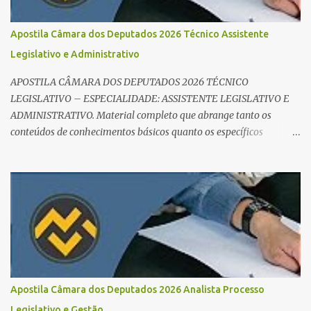
sucesso: Cronograma de estudos dinâmico; Técnica Pomodoro
para foco total; Foco em disciplinas básicas (Português, RLM e
Apostila Câmara dos Deputados 2026 Técnico Assistente
Direito Administrativo). 🔄 2. Revisão Espaç...
Legislativo e Administrativo
APOSTILA CÂMARA DOS DEPUTADOS 2026 TÉCNICO
LEGISLATIVO – ESPECIALIDADE: ASSISTENTE LEGISLATIVO E
ADMINISTRATIVO. Material completo que abrange tanto os
conteúdos de conhecimentos básicos quanto os específicos
exigidos no edital para esse cargo. Oportunidade de Ouro: R$ 30,8
mil iniciais O edital do Concurso Câmara dos Deputados 2026 já é
realidade, e o cargo de Analista Legislativo (Processo Legislativo e
Gestão) se destaca como uma das melhores oportunidades do ano.
Com exigência de nível superior em qualquer área, o certame
oferece 35 vagas imediatas e salários que ultrapassam os R$ 30
mil . O que estudar para Processo Legislativo e Gestão? Para vencer
a concorrência da banca Cebraspe , o candidato precisa dominar o
conteúdo programático dividido em: Conhecimentos Básicos:
Apostila Câmara dos Deputados 2026 Analista Processo
Português, Inglês, Raciocínio Lógico e Informática/Dados.
Legislativo e Gestão