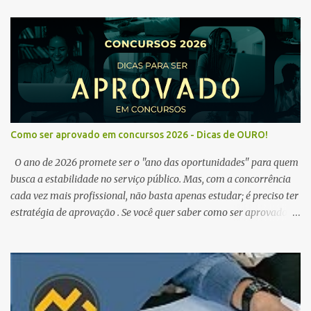
Como ser aprovado em concursos 2026 - Dicas de OURO!
O ano de 2026 promete ser o "ano das oportunidades" para quem
busca a estabilidade no serviço público. Mas, com a concorrência
cada vez mais profissional, não basta apenas estudar; é preciso ter
estratégia de aprovação . Se você quer saber como ser aprovado
em concursos em 2026 , chegou ao lugar certo. Separamos dicas de
ouro que vão transformar sua rotina de estudos! 🚀 1. O Poder do
Edital Verticalizado Não comece a estudar sem ler o edital. A dica
de ouro é criar um edital verticalizado . Liste todos os tópicos e
marque seu progresso (Teoria / Resumo / Questões). Isso evita que