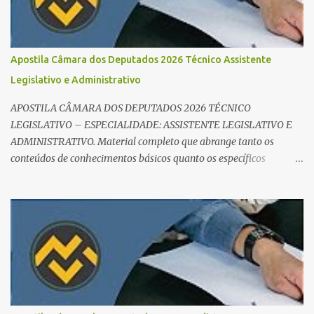
você perca tempo com conteúdos irrelevantes e garante que você
bata todo o conteúdo programático. Palavras-chave para o seu
sucesso: Cronograma de estudos dinâmico; Técnica Pomodoro
para foco total; Foco em disciplinas básicas (Português, RLM e
Apostila Câmara dos Deputados 2026 Técnico Assistente
Direito Administrativo). 🔄 2. Revisão Espaç...
Legislativo e Administrativo
APOSTILA CÂMARA DOS DEPUTADOS 2026 TÉCNICO
LEGISLATIVO – ESPECIALIDADE: ASSISTENTE LEGISLATIVO E
ADMINISTRATIVO. Material completo que abrange tanto os
conteúdos de conhecimentos básicos quanto os específicos
exigidos no edital para esse cargo. Oportunidade de Ouro: R$ 30,8
mil iniciais O edital do Concurso Câmara dos Deputados 2026 já é
realidade, e o cargo de Analista Legislativo (Processo Legislativo e
Gestão) se destaca como uma das melhores oportunidades do ano.
Com exigência de nível superior em qualquer área, o certame
oferece 35 vagas imediatas e salários que ultrapassam os R$ 30
mil . O que estudar para Processo Legislativo e Gestão? Para vencer
a concorrência da banca Cebraspe , o candidato precisa dominar o
conteúdo programático dividido em: Conhecimentos Básicos: