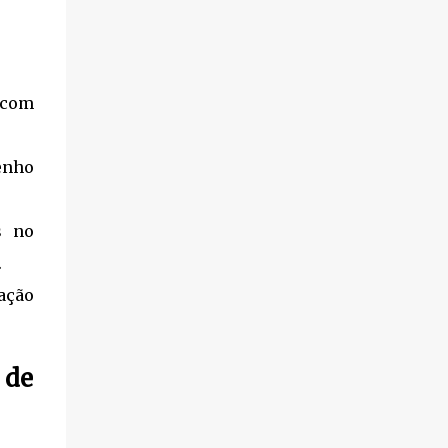
Direito...
s com
enho
s no
.
ação
 de