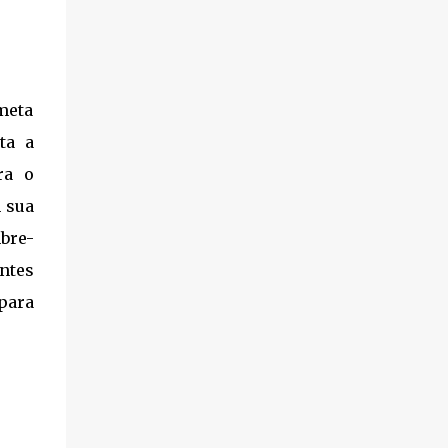
meta
ta a
ra o
m sua
mbre-
ntes
 para