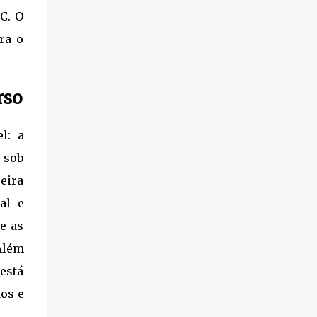
Específicos: O "coração" da prova. É
https://editora.millenniumconcursos.com/ap
SC. O
essencial focar no Regimento Interno da
ostila-camara-dos-deputados-2026-
ra o
Câmara dos Deputa...
analista-processo-legislativo-e-gestao
Informações do Concurso (Edital 01/2025)
Banca Organizadora: Cebraspe. Inscrições:
rso
De 05/01/2026 a 26/01/2026. Data da
Prova: 08 de março de 2026. Vagas: 35 vagas
imediatas + Cadastro de Reserva.
l: a
Remuneração: R$ 30.853,99. Requisito: Nível
 sob
Superior em qualquer área de formação.
eira
Conteúdo da Apostila O material é focado
no conteúdo programático exigido para o
al e
cargo, dividindo-se entre os conhecimentos
e as
básicos e específicos: Conhecimentos
Além
Básicos: Língua Portuguesa e Língua
Inglesa. Raciocínio Lógico e Analítico.
está
Informática e Ciência de Dados. Direito
os e
Administrativo. Conhecimentos Específicos: