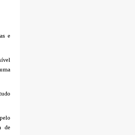
as e
ível
 uma
tudo
 pelo
a de