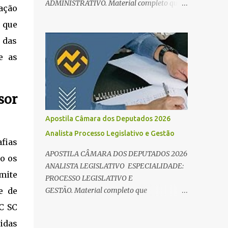
ADMINISTRATIVO. Material completo que
ação
e Direito Administrativo). 🔄 2. Revisão
abrange tanto os conteúdos de
Espaç...
o que
conhecimentos básicos quanto os específicos
exigidos no edital para esse cargo.
 das
Oportunidade de Ouro: R$ 30,8 mil iniciais O
e as
edital do Concurso Câmara dos Deputados
2026 já é realidade, e o cargo de Analista
Legislativo (Processo Legislativo e Gestão) se
sor
destaca como uma das melhores
oportunidades do ano. Com exigência de
Apostila Câmara dos Deputados 2026
nível superior em qualquer área, o certame
Analista Processo Legislativo e Gestão
oferece 35 vagas imediatas e salários que
fias
ultrapassam os R$ 30 mil . O que estudar
APOSTILA CÂMARA DOS DEPUTADOS 2026
do os
para Processo Legislativo e Gestão? Para
ANALISTA LEGISLATIVO ESPECIALIDADE:
vencer a concorrência da banca Cebraspe , o
mite
PROCESSO LEGISLATIVO E
candidato precisa dominar o conteúdo
GESTÃO. Material completo que
e de
programático dividido em: Conhecimentos
abrange tanto os conteúdos de
C SC
Básicos: Português, Inglês, Raciocínio Lógico
conhecimentos básicos quanto os específicos
e Informática/Dados. Conhecimentos
idas
exigidos no edital para esse cargo.