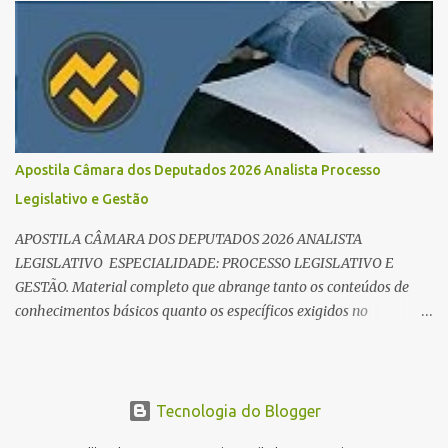
realidade, e o cargo de Analista Legislativo (Processo Legislativo e
Gestão) se destaca como uma das melhores oportunidades do ano.
Com exigência de nível superior em qualquer área, o certame
oferece 35 vagas imediatas e salários que ultrapassam os R$ 30
mil . O que estudar para Processo Legislativo e Gestão? Para vencer
a concorrência da banca Cebraspe , o candidato precisa dominar o
conteúdo programático dividido em: Conhecimentos Básicos:
Apostila Câmara dos Deputados 2026 Analista Processo
Português, Inglês, Raciocínio Lógico e Informática/Dados.
Legislativo e Gestão
Conhecimentos Específicos: O "coração" da prova. É essencial focar
no Regimento Interno da Câmara dos Deputa...
APOSTILA CÂMARA DOS DEPUTADOS 2026 ANALISTA
LEGISLATIVO ESPECIALIDADE: PROCESSO LEGISLATIVO E
GESTÃO. Material completo que abrange tanto os conteúdos de
conhecimentos básicos quanto os específicos exigidos no
edital para esse cargo.
https://editora.millenniumconcursos.com/apostila-camara-dos-
deputados-2026-analista-processo-legislativo-e-gestao
Informações do Concurso (Edital 01/2025) Banca Organizadora:
Tecnologia do Blogger
Cebraspe. Inscrições: De 05/01/2026 a 26/01/2026. Data da Prova: