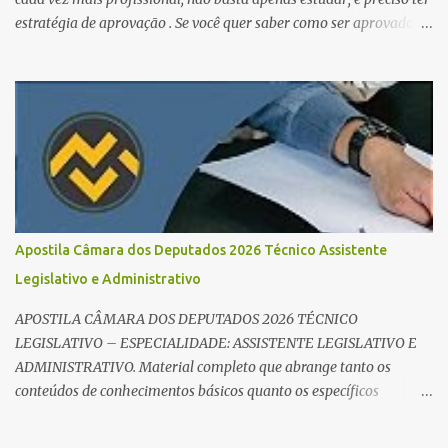
estratégia de aprovação . Se você quer saber como ser aprovado
em concursos em 2026 , chegou ao lugar certo. Separamos dicas de
ouro que vão transformar sua rotina de estudos! 🚀 1. O Poder do
Edital Verticalizado Não comece a estudar sem ler o edital. A dica
de ouro é criar um edital verticalizado . Liste todos os tópicos e
marque seu progresso (Teoria / Resumo / Questões). Isso evita que
você perca tempo com conteúdos irrelevantes e garante que você
bata todo o conteúdo programático. Palavras-chave para o seu
sucesso: Cronograma de estudos dinâmico; Técnica Pomodoro
para foco total; Foco em disciplinas básicas (Português, RLM e
Apostila Câmara dos Deputados 2026 Técnico Assistente
Direito Administrativo). 🔄 2. Revisão Espaç...
Legislativo e Administrativo
APOSTILA CÂMARA DOS DEPUTADOS 2026 TÉCNICO
LEGISLATIVO – ESPECIALIDADE: ASSISTENTE LEGISLATIVO E
ADMINISTRATIVO. Material completo que abrange tanto os
conteúdos de conhecimentos básicos quanto os específicos
exigidos no edital para esse cargo. Oportunidade de Ouro: R$ 30,8
mil iniciais O edital do Concurso Câmara dos Deputados 2026 já é