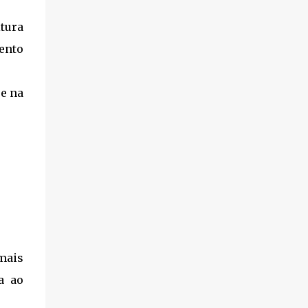
Direito...
tura
ento
se na
mais
a ao