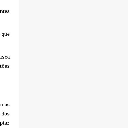
antes
o que
usca
tões
 mas
m dos
optar