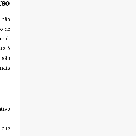
rso
Específicos: O "coração" da prova. É
https://editora.millenniumconcursos.com/ap
essencial focar no Regimento Interno da
ostila-camara-dos-deputados-2026-
Câmara dos Deputa...
 não
analista-processo-legislativo-e-gestao
Informações do Concurso (Edital 01/2025)
o de
Banca Organizadora: Cebraspe. Inscrições:
unal.
De 05/01/2026 a 26/01/2026. Data da
ue é
Prova: 08 de março de 2026. Vagas: 35 vagas
imediatas + Cadastro de Reserva.
visão
Remuneração: R$ 30.853,99. Requisito: Nível
mais
Superior em qualquer área de formação.
Conteúdo da Apostila O material é focado
no conteúdo programático exigido para o
cargo, dividindo-se entre os conhecimentos
básicos e específicos: Conhecimentos
Básicos: Língua Portuguesa e Língua
ativo
Inglesa. Raciocínio Lógico e Analítico.
.
Informática e Ciência de Dados. Direito
s que
Administrativo. Conhecimentos Específicos: