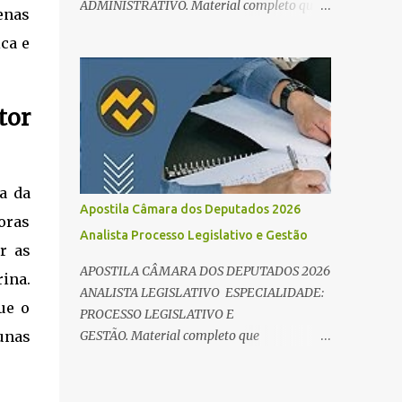
ADMINISTRATIVO. Material completo que
enas
e Direito Administrativo). 🔄 2. Revisão
abrange tanto os conteúdos de
Espaç...
ca e
conhecimentos básicos quanto os específicos
exigidos no edital para esse cargo.
Oportunidade de Ouro: R$ 30,8 mil iniciais O
tor
edital do Concurso Câmara dos Deputados
2026 já é realidade, e o cargo de Analista
Legislativo (Processo Legislativo e Gestão) se
destaca como uma das melhores
a da
oportunidades do ano. Com exigência de
Apostila Câmara dos Deputados 2026
nível superior em qualquer área, o certame
oras
Analista Processo Legislativo e Gestão
oferece 35 vagas imediatas e salários que
r as
ultrapassam os R$ 30 mil . O que estudar
APOSTILA CÂMARA DOS DEPUTADOS 2026
ina.
para Processo Legislativo e Gestão? Para
ANALISTA LEGISLATIVO ESPECIALIDADE:
vencer a concorrência da banca Cebraspe , o
ue o
PROCESSO LEGISLATIVO E
candidato precisa dominar o conteúdo
GESTÃO. Material completo que
unas
programático dividido em: Conhecimentos
abrange tanto os conteúdos de
Básicos: Português, Inglês, Raciocínio Lógico
conhecimentos básicos quanto os específicos
e Informática/Dados. Conhecimentos
exigidos no edital para esse cargo.