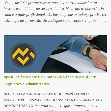
O ano de 2026 promete ser o "ano das oportunidades" para quem
busca a estabilidade no serviço público. Mas, com a concorrência
cada vez mais profissional, não basta apenas estudar; é preciso ter
estratégia de aprovação . Se você quer saber como ser aprovado
em concursos em 2026 , chegou ao lugar certo. Separamos dicas de
ouro que vão transformar sua rotina de estudos! 🚀 1. O Poder do
Edital Verticalizado Não comece a estudar sem ler o edital. A dica
de ouro é criar um edital verticalizado . Liste todos os tópicos e
marque seu progresso (Teoria / Resumo / Questões). Isso evita que
você perca tempo com conteúdos irrelevantes e garante que você
bata todo o conteúdo programático. Palavras-chave para o seu
sucesso: Cronograma de estudos dinâmico; Técnica Pomodoro
para foco total; Foco em disciplinas básicas (Português, RLM e
Apostila Câmara dos Deputados 2026 Técnico Assistente
Direito Administrativo). 🔄 2. Revisão Espaç...
Legislativo e Administrativo
APOSTILA CÂMARA DOS DEPUTADOS 2026 TÉCNICO
LEGISLATIVO – ESPECIALIDADE: ASSISTENTE LEGISLATIVO E
ADMINISTRATIVO. Material completo que abrange tanto os