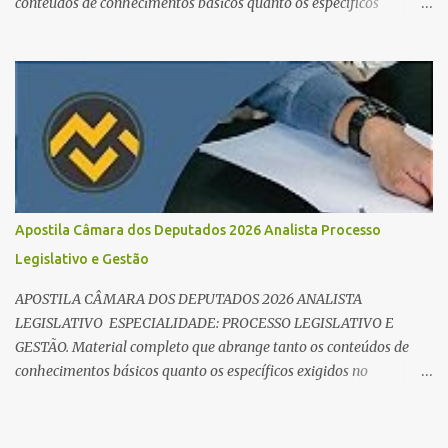
conteúdos de conhecimentos básicos quanto os específicos
exigidos no edital para esse cargo. Oportunidade de Ouro: R$ 30,8
mil iniciais O edital do Concurso Câmara dos Deputados 2026 já é
realidade, e o cargo de Analista Legislativo (Processo Legislativo e
Gestão) se destaca como uma das melhores oportunidades do ano.
Com exigência de nível superior em qualquer área, o certame
oferece 35 vagas imediatas e salários que ultrapassam os R$ 30
mil . O que estudar para Processo Legislativo e Gestão? Para vencer
a concorrência da banca Cebraspe , o candidato precisa dominar o
conteúdo programático dividido em: Conhecimentos Básicos:
Apostila Câmara dos Deputados 2026 Analista Processo
Português, Inglês, Raciocínio Lógico e Informática/Dados.
Legislativo e Gestão
Conhecimentos Específicos: O "coração" da prova. É essencial focar
no Regimento Interno da Câmara dos Deputa...
APOSTILA CÂMARA DOS DEPUTADOS 2026 ANALISTA
LEGISLATIVO ESPECIALIDADE: PROCESSO LEGISLATIVO E
GESTÃO. Material completo que abrange tanto os conteúdos de
conhecimentos básicos quanto os específicos exigidos no
edital para esse cargo.
https://editora.millenniumconcursos.com/apostila-camara-dos-
deputados-2026-analista-processo-legislativo-e-gestao