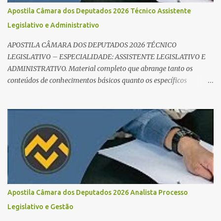
para foco total; Foco em disciplinas básicas (Português, RLM e
Apostila Câmara dos Deputados 2026 Técnico Assistente
Direito Administrativo). 🔄 2. Revisão Espaç...
Legislativo e Administrativo
APOSTILA CÂMARA DOS DEPUTADOS 2026 TÉCNICO
LEGISLATIVO – ESPECIALIDADE: ASSISTENTE LEGISLATIVO E
ADMINISTRATIVO. Material completo que abrange tanto os
conteúdos de conhecimentos básicos quanto os específicos
exigidos no edital para esse cargo. Oportunidade de Ouro: R$ 30,8
mil iniciais O edital do Concurso Câmara dos Deputados 2026 já é
realidade, e o cargo de Analista Legislativo (Processo Legislativo e
Gestão) se destaca como uma das melhores oportunidades do ano.
Com exigência de nível superior em qualquer área, o certame
oferece 35 vagas imediatas e salários que ultrapassam os R$ 30
mil . O que estudar para Processo Legislativo e Gestão? Para vencer
a concorrência da banca Cebraspe , o candidato precisa dominar o
conteúdo programático dividido em: Conhecimentos Básicos:
Apostila Câmara dos Deputados 2026 Analista Processo
Português, Inglês, Raciocínio Lógico e Informática/Dados.
Legislativo e Gestão
Conhecimentos Específicos: O "coração" da prova. É essencial focar