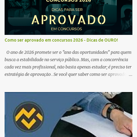
Como ser aprovado em concursos 2026 - Dicas de OURO!
O ano de 2026 promete ser o "ano das oportunidades" para quem
busca a estabilidade no serviço público. Mas, com a concorrência
cada vez mais profissional, não basta apenas estudar; é preciso ter
estratégia de aprovação . Se você quer saber como ser aprovado
em concursos em 2026 , chegou ao lugar certo. Separamos dicas de
ouro que vão transformar sua rotina de estudos! 🚀 1. O Poder do
Edital Verticalizado Não comece a estudar sem ler o edital. A dica
de ouro é criar um edital verticalizado . Liste todos os tópicos e
marque seu progresso (Teoria / Resumo / Questões). Isso evita que
você perca tempo com conteúdos irrelevantes e garante que você
bata todo o conteúdo programático. Palavras-chave para o seu
sucesso: Cronograma de estudos dinâmico; Técnica Pomodoro