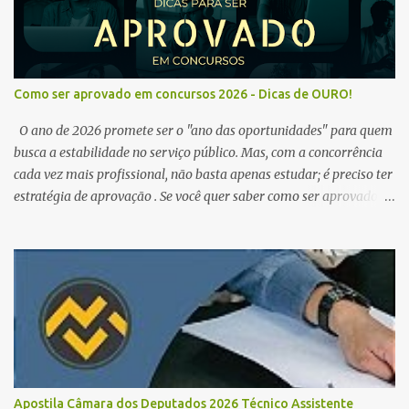
Como ser aprovado em concursos 2026 - Dicas de OURO!
O ano de 2026 promete ser o "ano das oportunidades" para quem
busca a estabilidade no serviço público. Mas, com a concorrência
cada vez mais profissional, não basta apenas estudar; é preciso ter
estratégia de aprovação . Se você quer saber como ser aprovado
em concursos em 2026 , chegou ao lugar certo. Separamos dicas de
ouro que vão transformar sua rotina de estudos! 🚀 1. O Poder do
Edital Verticalizado Não comece a estudar sem ler o edital. A dica
de ouro é criar um edital verticalizado . Liste todos os tópicos e
marque seu progresso (Teoria / Resumo / Questões). Isso evita que
você perca tempo com conteúdos irrelevantes e garante que você
bata todo o conteúdo programático. Palavras-chave para o seu
sucesso: Cronograma de estudos dinâmico; Técnica Pomodoro
para foco total; Foco em disciplinas básicas (Português, RLM e
Apostila Câmara dos Deputados 2026 Técnico Assistente