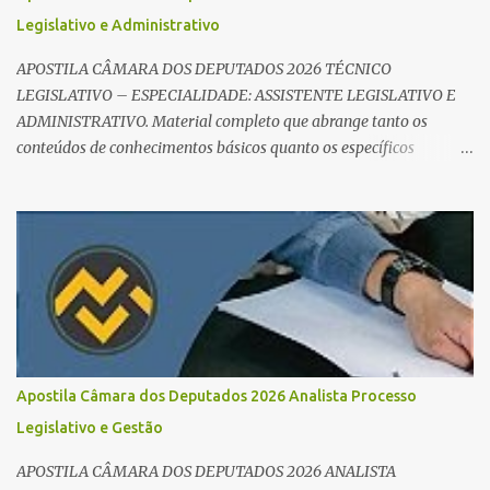
Direito Administrativo). 🔄 2. Revisão Espaç...
Legislativo e Administrativo
APOSTILA CÂMARA DOS DEPUTADOS 2026 TÉCNICO
LEGISLATIVO – ESPECIALIDADE: ASSISTENTE LEGISLATIVO E
ADMINISTRATIVO. Material completo que abrange tanto os
conteúdos de conhecimentos básicos quanto os específicos
exigidos no edital para esse cargo. Oportunidade de Ouro: R$ 30,8
mil iniciais O edital do Concurso Câmara dos Deputados 2026 já é
realidade, e o cargo de Analista Legislativo (Processo Legislativo e
Gestão) se destaca como uma das melhores oportunidades do ano.
Com exigência de nível superior em qualquer área, o certame
oferece 35 vagas imediatas e salários que ultrapassam os R$ 30
mil . O que estudar para Processo Legislativo e Gestão? Para vencer
a concorrência da banca Cebraspe , o candidato precisa dominar o
conteúdo programático dividido em: Conhecimentos Básicos:
Apostila Câmara dos Deputados 2026 Analista Processo
Português, Inglês, Raciocínio Lógico e Informática/Dados.
Legislativo e Gestão
Conhecimentos Específicos: O "coração" da prova. É essencial focar
no Regimento Interno da Câmara dos Deputa...
APOSTILA CÂMARA DOS DEPUTADOS 2026 ANALISTA