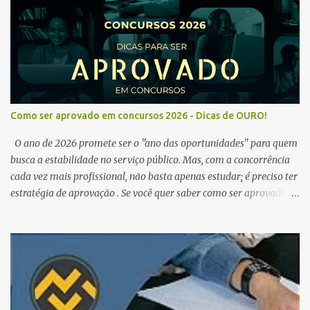
Como ser aprovado em concursos 2026 - Dicas de OURO!
O ano de 2026 promete ser o "ano das oportunidades" para quem
busca a estabilidade no serviço público. Mas, com a concorrência
cada vez mais profissional, não basta apenas estudar; é preciso ter
estratégia de aprovação . Se você quer saber como ser aprovado
em concursos em 2026 , chegou ao lugar certo. Separamos dicas de
ouro que vão transformar sua rotina de estudos! 🚀 1. O Poder do
Edital Verticalizado Não comece a estudar sem ler o edital. A dica
de ouro é criar um edital verticalizado . Liste todos os tópicos e
marque seu progresso (Teoria / Resumo / Questões). Isso evita que
você perca tempo com conteúdos irrelevantes e garante que você
bata todo o conteúdo programático. Palavras-chave para o seu