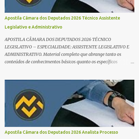
sucesso: Cronograma de estudos dinâmico; Técnica Pomodoro
para foco total; Foco em disciplinas básicas (Português, RLM e
Apostila Câmara dos Deputados 2026 Técnico Assistente
Direito Administrativo). 🔄 2. Revisão Espaç...
Legislativo e Administrativo
APOSTILA CÂMARA DOS DEPUTADOS 2026 TÉCNICO
LEGISLATIVO – ESPECIALIDADE: ASSISTENTE LEGISLATIVO E
ADMINISTRATIVO. Material completo que abrange tanto os
conteúdos de conhecimentos básicos quanto os específicos
exigidos no edital para esse cargo. Oportunidade de Ouro: R$ 30,8
mil iniciais O edital do Concurso Câmara dos Deputados 2026 já é
realidade, e o cargo de Analista Legislativo (Processo Legislativo e
Gestão) se destaca como uma das melhores oportunidades do ano.
Com exigência de nível superior em qualquer área, o certame
oferece 35 vagas imediatas e salários que ultrapassam os R$ 30
mil . O que estudar para Processo Legislativo e Gestão? Para vencer
a concorrência da banca Cebraspe , o candidato precisa dominar o
conteúdo programático dividido em: Conhecimentos Básicos:
Apostila Câmara dos Deputados 2026 Analista Processo
Português, Inglês, Raciocínio Lógico e Informática/Dados.