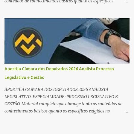
conteúdos de conhecimentos básicos quanto os específicos
exigidos no edital para esse cargo. Oportunidade de Ouro: R$ 30,8
mil iniciais O edital do Concurso Câmara dos Deputados 2026 já é
realidade, e o cargo de Analista Legislativo (Processo Legislativo e
Gestão) se destaca como uma das melhores oportunidades do ano.
Com exigência de nível superior em qualquer área, o certame
oferece 35 vagas imediatas e salários que ultrapassam os R$ 30
mil . O que estudar para Processo Legislativo e Gestão? Para vencer
a concorrência da banca Cebraspe , o candidato precisa dominar o
conteúdo programático dividido em: Conhecimentos Básicos:
Apostila Câmara dos Deputados 2026 Analista Processo
Português, Inglês, Raciocínio Lógico e Informática/Dados.
Legislativo e Gestão
Conhecimentos Específicos: O "coração" da prova. É essencial focar
no Regimento Interno da Câmara dos Deputa...
APOSTILA CÂMARA DOS DEPUTADOS 2026 ANALISTA
LEGISLATIVO ESPECIALIDADE: PROCESSO LEGISLATIVO E
GESTÃO. Material completo que abrange tanto os conteúdos de
conhecimentos básicos quanto os específicos exigidos no
edital para esse cargo.
https://editora.millenniumconcursos.com/apostila-camara-dos-
deputados-2026-analista-processo-legislativo-e-gestao