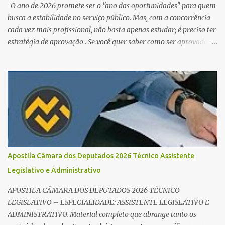
O ano de 2026 promete ser o "ano das oportunidades" para quem
busca a estabilidade no serviço público. Mas, com a concorrência
cada vez mais profissional, não basta apenas estudar; é preciso ter
estratégia de aprovação . Se você quer saber como ser aprovado
em concursos em 2026 , chegou ao lugar certo. Separamos dicas de
ouro que vão transformar sua rotina de estudos! 🚀 1. O Poder do
Edital Verticalizado Não comece a estudar sem ler o edital. A dica
de ouro é criar um edital verticalizado . Liste todos os tópicos e
marque seu progresso (Teoria / Resumo / Questões). Isso evita que
você perca tempo com conteúdos irrelevantes e garante que você
bata todo o conteúdo programático. Palavras-chave para o seu
sucesso: Cronograma de estudos dinâmico; Técnica Pomodoro
para foco total; Foco em disciplinas básicas (Português, RLM e
Apostila Câmara dos Deputados 2026 Técnico Assistente
Direito Administrativo). 🔄 2. Revisão Espaç...
Legislativo e Administrativo
APOSTILA CÂMARA DOS DEPUTADOS 2026 TÉCNICO
LEGISLATIVO – ESPECIALIDADE: ASSISTENTE LEGISLATIVO E
ADMINISTRATIVO. Material completo que abrange tanto os