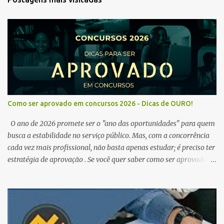
Como ser aprovado em concursos 2026 - Dicas de OURO!
O ano de 2026 promete ser o "ano das oportunidades" para quem
busca a estabilidade no serviço público. Mas, com a concorrência
cada vez mais profissional, não basta apenas estudar; é preciso ter
estratégia de aprovação . Se você quer saber como ser aprovado
em concursos em 2026 , chegou ao lugar certo. Separamos dicas de
ouro que vão transformar sua rotina de estudos! 🚀 1. O Poder do
Edital Verticalizado Não comece a estudar sem ler o edital. A dica
de ouro é criar um edital verticalizado . Liste todos os tópicos e
marque seu progresso (Teoria / Resumo / Questões). Isso evita que