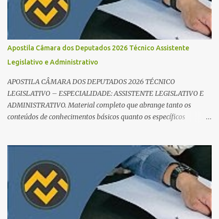
você perca tempo com conteúdos irrelevantes e garante que você
bata todo o conteúdo programático. Palavras-chave para o seu
sucesso: Cronograma de estudos dinâmico; Técnica Pomodoro
para foco total; Foco em disciplinas básicas (Português, RLM e
Apostila Câmara dos Deputados 2026 Técnico Assistente
Direito Administrativo). 🔄 2. Revisão Espaç...
Legislativo e Administrativo
APOSTILA CÂMARA DOS DEPUTADOS 2026 TÉCNICO
LEGISLATIVO – ESPECIALIDADE: ASSISTENTE LEGISLATIVO E
ADMINISTRATIVO. Material completo que abrange tanto os
conteúdos de conhecimentos básicos quanto os específicos
exigidos no edital para esse cargo. Oportunidade de Ouro: R$ 30,8
mil iniciais O edital do Concurso Câmara dos Deputados 2026 já é
realidade, e o cargo de Analista Legislativo (Processo Legislativo e
Gestão) se destaca como uma das melhores oportunidades do ano.
Com exigência de nível superior em qualquer área, o certame
oferece 35 vagas imediatas e salários que ultrapassam os R$ 30
mil . O que estudar para Processo Legislativo e Gestão? Para vencer
a concorrência da banca Cebraspe , o candidato precisa dominar o