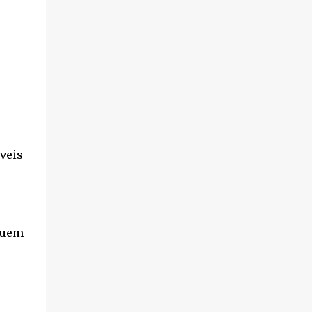
Direito...
veis
suem