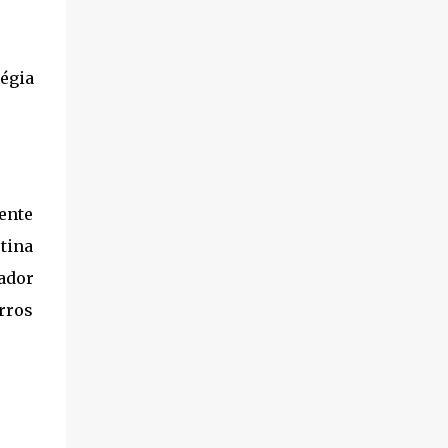
égia
ente
tina
ador
rros