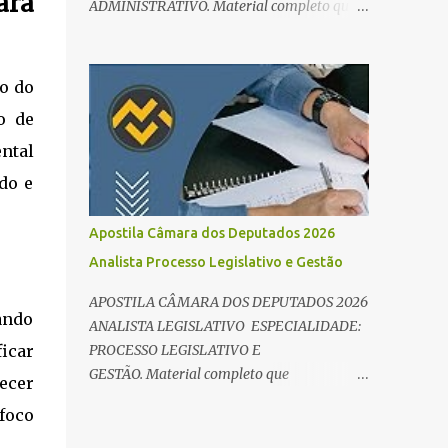
ara
ADMINISTRATIVO. Material completo que
e Direito Administrativo). 🔄 2. Revisão
abrange tanto os conteúdos de
Espaç...
conhecimentos básicos quanto os específicos
exigidos no edital para esse cargo.
o do
Oportunidade de Ouro: R$ 30,8 mil iniciais O
o de
edital do Concurso Câmara dos Deputados
2026 já é realidade, e o cargo de Analista
ntal
Legislativo (Processo Legislativo e Gestão) se
do e
destaca como uma das melhores
oportunidades do ano. Com exigência de
Apostila Câmara dos Deputados 2026
nível superior em qualquer área, o certame
Analista Processo Legislativo e Gestão
oferece 35 vagas imediatas e salários que
ultrapassam os R$ 30 mil . O que estudar
APOSTILA CÂMARA DOS DEPUTADOS 2026
para Processo Legislativo e Gestão? Para
ando
ANALISTA LEGISLATIVO ESPECIALIDADE:
vencer a concorrência da banca Cebraspe , o
PROCESSO LEGISLATIVO E
ficar
candidato precisa dominar o conteúdo
GESTÃO. Material completo que
ecer
programático dividido em: Conhecimentos
abrange tanto os conteúdos de
Básicos: Português, Inglês, Raciocínio Lógico
foco
conhecimentos básicos quanto os específicos
e Informática/Dados. Conhecimentos
exigidos no edital para esse cargo.