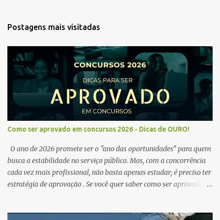
Postagens mais visitadas
Como ser aprovado em concursos 2026 - Dicas de OURO!
O ano de 2026 promete ser o "ano das oportunidades" para quem
busca a estabilidade no serviço público. Mas, com a concorrência
cada vez mais profissional, não basta apenas estudar; é preciso ter
estratégia de aprovação . Se você quer saber como ser aprovado
em concursos em 2026 , chegou ao lugar certo. Separamos dicas de
ouro que vão transformar sua rotina de estudos! 🚀 1. O Poder do
Edital Verticalizado Não comece a estudar sem ler o edital. A dica