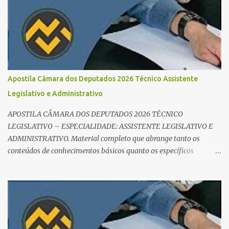
de ouro é criar um edital verticalizado . Liste todos os tópicos e
marque seu progresso (Teoria / Resumo / Questões). Isso evita que
você perca tempo com conteúdos irrelevantes e garante que você
bata todo o conteúdo programático. Palavras-chave para o seu
sucesso: Cronograma de estudos dinâmico; Técnica Pomodoro
para foco total; Foco em disciplinas básicas (Português, RLM e
Apostila Câmara dos Deputados 2026 Técnico Assistente
Direito Administrativo). 🔄 2. Revisão Espaç...
Legislativo e Administrativo
APOSTILA CÂMARA DOS DEPUTADOS 2026 TÉCNICO
LEGISLATIVO – ESPECIALIDADE: ASSISTENTE LEGISLATIVO E
ADMINISTRATIVO. Material completo que abrange tanto os
conteúdos de conhecimentos básicos quanto os específicos
exigidos no edital para esse cargo. Oportunidade de Ouro: R$ 30,8
mil iniciais O edital do Concurso Câmara dos Deputados 2026 já é
realidade, e o cargo de Analista Legislativo (Processo Legislativo e
Gestão) se destaca como uma das melhores oportunidades do ano.
Com exigência de nível superior em qualquer área, o certame
oferece 35 vagas imediatas e salários que ultrapassam os R$ 30