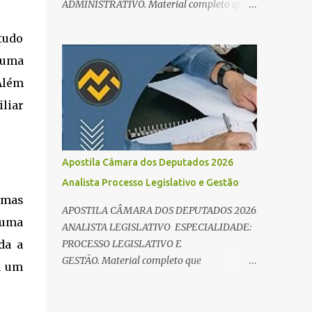
ADMINISTRATIVO. Material completo que
e Direito Administrativo). 🔄 2. Revisão
abrange tanto os conteúdos de
Espaç...
conhecimentos básicos quanto os específicos
studo
exigidos no edital para esse cargo.
 uma
Oportunidade de Ouro: R$ 30,8 mil iniciais O
Além
edital do Concurso Câmara dos Deputados
2026 já é realidade, e o cargo de Analista
iliar
Legislativo (Processo Legislativo e Gestão) se
destaca como uma das melhores
oportunidades do ano. Com exigência de
Apostila Câmara dos Deputados 2026
nível superior em qualquer área, o certame
Analista Processo Legislativo e Gestão
oferece 35 vagas imediatas e salários que
 mas
ultrapassam os R$ 30 mil . O que estudar
APOSTILA CÂMARA DOS DEPUTADOS 2026
para Processo Legislativo e Gestão? Para
 uma
ANALISTA LEGISLATIVO ESPECIALIDADE:
vencer a concorrência da banca Cebraspe , o
PROCESSO LEGISLATIVO E
da a
candidato precisa dominar o conteúdo
GESTÃO. Material completo que
a um
programático dividido em: Conhecimentos
abrange tanto os conteúdos de
Básicos: Português, Inglês, Raciocínio Lógico
conhecimentos básicos quanto os específicos
e Informática/Dados. Conhecimentos
exigidos no edital para esse cargo.