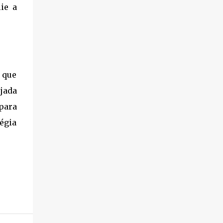
ie a
 que
jada
para
égia