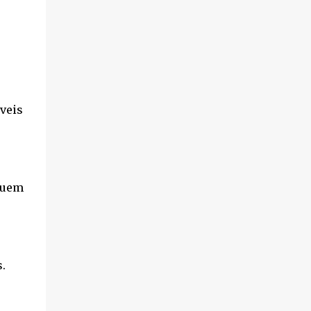
Direito...
veis
suem
.