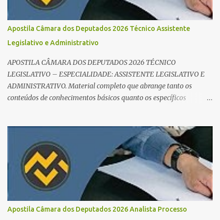
sucesso: Cronograma de estudos dinâmico; Técnica Pomodoro
para foco total; Foco em disciplinas básicas (Português, RLM e
Apostila Câmara dos Deputados 2026 Técnico Assistente
Direito Administrativo). 🔄 2. Revisão Espaç...
Legislativo e Administrativo
APOSTILA CÂMARA DOS DEPUTADOS 2026 TÉCNICO
LEGISLATIVO – ESPECIALIDADE: ASSISTENTE LEGISLATIVO E
ADMINISTRATIVO. Material completo que abrange tanto os
conteúdos de conhecimentos básicos quanto os específicos
exigidos no edital para esse cargo. Oportunidade de Ouro: R$ 30,8
mil iniciais O edital do Concurso Câmara dos Deputados 2026 já é
realidade, e o cargo de Analista Legislativo (Processo Legislativo e
Gestão) se destaca como uma das melhores oportunidades do ano.
Com exigência de nível superior em qualquer área, o certame
oferece 35 vagas imediatas e salários que ultrapassam os R$ 30
mil . O que estudar para Processo Legislativo e Gestão? Para vencer
a concorrência da banca Cebraspe , o candidato precisa dominar o
conteúdo programático dividido em: Conhecimentos Básicos:
Apostila Câmara dos Deputados 2026 Analista Processo
Português, Inglês, Raciocínio Lógico e Informática/Dados.