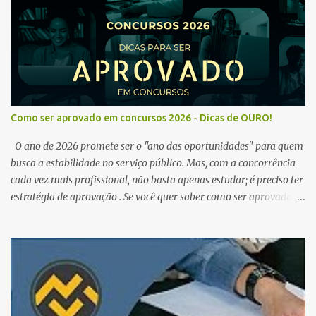
Como ser aprovado em concursos 2026 - Dicas de OURO!
O ano de 2026 promete ser o "ano das oportunidades" para quem
busca a estabilidade no serviço público. Mas, com a concorrência
cada vez mais profissional, não basta apenas estudar; é preciso ter
estratégia de aprovação . Se você quer saber como ser aprovado
em concursos em 2026 , chegou ao lugar certo. Separamos dicas de
ouro que vão transformar sua rotina de estudos! 🚀 1. O Poder do
Edital Verticalizado Não comece a estudar sem ler o edital. A dica
de ouro é criar um edital verticalizado . Liste todos os tópicos e
marque seu progresso (Teoria / Resumo / Questões). Isso evita que
você perca tempo com conteúdos irrelevantes e garante que você
bata todo o conteúdo programático. Palavras-chave para o seu