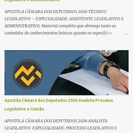
APOSTILA CÂMARA DOS DEPUTADOS 2026 TÉCNICO
LEGISLATIVO – ESPECIALIDADE: ASSISTENTE LEGISLATIVO E
ADMINISTRATIVO. Material completo que abrange tanto os
conteúdos de conhecimentos básicos quanto os específicos
exigidos no edital para esse cargo. Oportunidade de Ouro: R$ 30,8
mil iniciais O edital do Concurso Câmara dos Deputados 2026 já é
realidade, e o cargo de Analista Legislativo (Processo Legislativo e
Gestão) se destaca como uma das melhores oportunidades do ano.
Com exigência de nível superior em qualquer área, o certame
oferece 35 vagas imediatas e salários que ultrapassam os R$ 30
mil . O que estudar para Processo Legislativo e Gestão? Para vencer
a concorrência da banca Cebraspe , o candidato precisa dominar o
conteúdo programático dividido em: Conhecimentos Básicos:
Apostila Câmara dos Deputados 2026 Analista Processo
Português, Inglês, Raciocínio Lógico e Informática/Dados.
Legislativo e Gestão
Conhecimentos Específicos: O "coração" da prova. É essencial focar
no Regimento Interno da Câmara dos Deputa...
APOSTILA CÂMARA DOS DEPUTADOS 2026 ANALISTA
LEGISLATIVO ESPECIALIDADE: PROCESSO LEGISLATIVO E