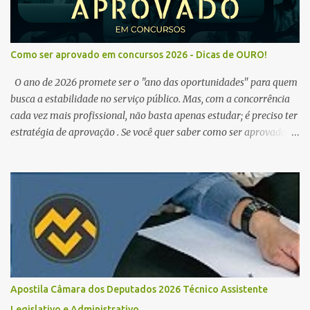
Como ser aprovado em concursos 2026 - Dicas de OURO!
O ano de 2026 promete ser o "ano das oportunidades" para quem
busca a estabilidade no serviço público. Mas, com a concorrência
cada vez mais profissional, não basta apenas estudar; é preciso ter
estratégia de aprovação . Se você quer saber como ser aprovado
em concursos em 2026 , chegou ao lugar certo. Separamos dicas de
ouro que vão transformar sua rotina de estudos! 🚀 1. O Poder do
Edital Verticalizado Não comece a estudar sem ler o edital. A dica
de ouro é criar um edital verticalizado . Liste todos os tópicos e
marque seu progresso (Teoria / Resumo / Questões). Isso evita que
você perca tempo com conteúdos irrelevantes e garante que você
bata todo o conteúdo programático. Palavras-chave para o seu
sucesso: Cronograma de estudos dinâmico; Técnica Pomodoro
para foco total; Foco em disciplinas básicas (Português, RLM e
Apostila Câmara dos Deputados 2026 Técnico Assistente
Direito Administrativo). 🔄 2. Revisão Espaç...
Legislativo e Administrativo