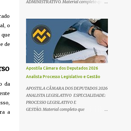
ADMINISTRATIVO. Material completo que
e Direito Administrativo). 🔄 2. Revisão
abrange tanto os conteúdos de
Espaç...
conhecimentos básicos quanto os específicos
rado
exigidos no edital para esse cargo.
l, o
Oportunidade de Ouro: R$ 30,8 mil iniciais O
 que
edital do Concurso Câmara dos Deputados
2026 já é realidade, e o cargo de Analista
ce de
Legislativo (Processo Legislativo e Gestão) se
destaca como uma das melhores
oportunidades do ano. Com exigência de
rso
Apostila Câmara dos Deputados 2026
nível superior em qualquer área, o certame
Analista Processo Legislativo e Gestão
oferece 35 vagas imediatas e salários que
o da
ultrapassam os R$ 30 mil . O que estudar
APOSTILA CÂMARA DOS DEPUTADOS 2026
para Processo Legislativo e Gestão? Para
ente
ANALISTA LEGISLATIVO ESPECIALIDADE:
vencer a concorrência da banca Cebraspe , o
PROCESSO LEGISLATIVO E
isso,
candidato precisa dominar o conteúdo
GESTÃO. Material completo que
ra a
programático dividido em: Conhecimentos
abrange tanto os conteúdos de
Básicos: Português, Inglês, Raciocínio Lógico
conhecimentos básicos quanto os específicos
e Informática/Dados. Conhecimentos
exigidos no edital para esse cargo.