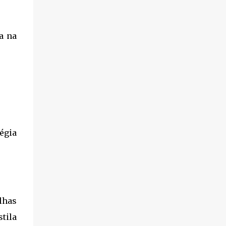
Direito...
a na
égia
lhas
tila