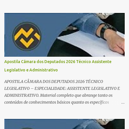
em concursos em 2026 , chegou ao lugar certo. Separamos dicas de
ouro que vão transformar sua rotina de estudos! 🚀 1. O Poder do
Edital Verticalizado Não comece a estudar sem ler o edital. A dica
de ouro é criar um edital verticalizado . Liste todos os tópicos e
marque seu progresso (Teoria / Resumo / Questões). Isso evita que
você perca tempo com conteúdos irrelevantes e garante que você
bata todo o conteúdo programático. Palavras-chave para o seu
sucesso: Cronograma de estudos dinâmico; Técnica Pomodoro
para foco total; Foco em disciplinas básicas (Português, RLM e
Apostila Câmara dos Deputados 2026 Técnico Assistente
Direito Administrativo). 🔄 2. Revisão Espaç...
Legislativo e Administrativo
APOSTILA CÂMARA DOS DEPUTADOS 2026 TÉCNICO
LEGISLATIVO – ESPECIALIDADE: ASSISTENTE LEGISLATIVO E
ADMINISTRATIVO. Material completo que abrange tanto os
conteúdos de conhecimentos básicos quanto os específicos
exigidos no edital para esse cargo. Oportunidade de Ouro: R$ 30,8
mil iniciais O edital do Concurso Câmara dos Deputados 2026 já é
realidade, e o cargo de Analista Legislativo (Processo Legislativo e