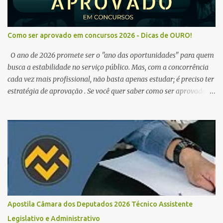
Como ser aprovado em concursos 2026 - Dicas de OURO!
O ano de 2026 promete ser o "ano das oportunidades" para quem
busca a estabilidade no serviço público. Mas, com a concorrência
cada vez mais profissional, não basta apenas estudar; é preciso ter
estratégia de aprovação . Se você quer saber como ser aprovado
em concursos em 2026 , chegou ao lugar certo. Separamos dicas de
ouro que vão transformar sua rotina de estudos! 🚀 1. O Poder do
Edital Verticalizado Não comece a estudar sem ler o edital. A dica
de ouro é criar um edital verticalizado . Liste todos os tópicos e
marque seu progresso (Teoria / Resumo / Questões). Isso evita que
você perca tempo com conteúdos irrelevantes e garante que você
bata todo o conteúdo programático. Palavras-chave para o seu
sucesso: Cronograma de estudos dinâmico; Técnica Pomodoro
para foco total; Foco em disciplinas básicas (Português, RLM e
Apostila Câmara dos Deputados 2026 Técnico Assistente
Direito Administrativo). 🔄 2. Revisão Espaç...
Legislativo e Administrativo