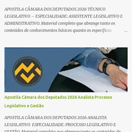
APOSTILA CÂMARA DOS DEPUTADOS 2026 TÉCNICO
LEGISLATIVO – ESPECIALIDADE: ASSISTENTE LEGISLATIVO E
ADMINISTRATIVO. Material completo que abrange tanto os
conteúdos de conhecimentos básicos quanto os específicos
exigidos no edital para esse cargo. Oportunidade de Ouro: R$ 30,8
mil iniciais O edital do Concurso Câmara dos Deputados 2026 já é
realidade, e o cargo de Analista Legislativo (Processo Legislativo e
Gestão) se destaca como uma das melhores oportunidades do ano.
Com exigência de nível superior em qualquer área, o certame
oferece 35 vagas imediatas e salários que ultrapassam os R$ 30
mil . O que estudar para Processo Legislativo e Gestão? Para vencer
a concorrência da banca Cebraspe , o candidato precisa dominar o
conteúdo programático dividido em: Conhecimentos Básicos:
Apostila Câmara dos Deputados 2026 Analista Processo
Português, Inglês, Raciocínio Lógico e Informática/Dados.
Legislativo e Gestão
Conhecimentos Específicos: O "coração" da prova. É essencial focar
no Regimento Interno da Câmara dos Deputa...
APOSTILA CÂMARA DOS DEPUTADOS 2026 ANALISTA
LEGISLATIVO ESPECIALIDADE: PROCESSO LEGISLATIVO E
GESTÃO. Material completo que abrange tanto os conteúdos de