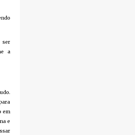
endo
 ser
me a
tudo.
para
o em
na e
essar