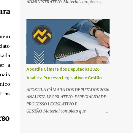
ADMINISTRATIVO. Material completo que
e Direito Administrativo). 🔄 2. Revisão
abrange tanto os conteúdos de
ara
Espaç...
conhecimentos básicos quanto os específicos
exigidos no edital para esse cargo.
Oportunidade de Ouro: R$ 30,8 mil iniciais O
quem
edital do Concurso Câmara dos Deputados
2026 já é realidade, e o cargo de Analista
dato
Legislativo (Processo Legislativo e Gestão) se
sada
destaca como uma das melhores
er a
oportunidades do ano. Com exigência de
Apostila Câmara dos Deputados 2026
nível superior em qualquer área, o certame
mais
Analista Processo Legislativo e Gestão
oferece 35 vagas imediatas e salários que
nico
ultrapassam os R$ 30 mil . O que estudar
APOSTILA CÂMARA DOS DEPUTADOS 2026
tras
para Processo Legislativo e Gestão? Para
ANALISTA LEGISLATIVO ESPECIALIDADE:
vencer a concorrência da banca Cebraspe , o
PROCESSO LEGISLATIVO E
candidato precisa dominar o conteúdo
GESTÃO. Material completo que
programático dividido em: Conhecimentos
rso
abrange tanto os conteúdos de
Básicos: Português, Inglês, Raciocínio Lógico
conhecimentos básicos quanto os específicos
e Informática/Dados. Conhecimentos
exigidos no edital para esse cargo.