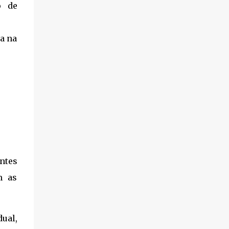
Direito...
o de
a na
ntes
m as
ual,