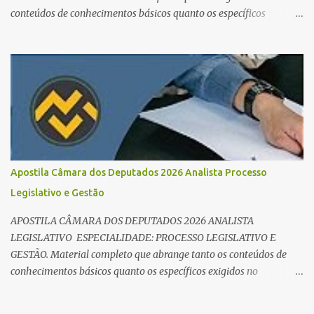
conteúdos de conhecimentos básicos quanto os específicos
exigidos no edital para esse cargo. Oportunidade de Ouro: R$ 30,8
mil iniciais O edital do Concurso Câmara dos Deputados 2026 já é
realidade, e o cargo de Analista Legislativo (Processo Legislativo e
Gestão) se destaca como uma das melhores oportunidades do ano.
Com exigência de nível superior em qualquer área, o certame
oferece 35 vagas imediatas e salários que ultrapassam os R$ 30
mil . O que estudar para Processo Legislativo e Gestão? Para vencer
a concorrência da banca Cebraspe , o candidato precisa dominar o
conteúdo programático dividido em: Conhecimentos Básicos:
Apostila Câmara dos Deputados 2026 Analista Processo
Português, Inglês, Raciocínio Lógico e Informática/Dados.
Legislativo e Gestão
Conhecimentos Específicos: O "coração" da prova. É essencial focar
no Regimento Interno da Câmara dos Deputa...
APOSTILA CÂMARA DOS DEPUTADOS 2026 ANALISTA
LEGISLATIVO ESPECIALIDADE: PROCESSO LEGISLATIVO E
GESTÃO. Material completo que abrange tanto os conteúdos de
conhecimentos básicos quanto os específicos exigidos no
edital para esse cargo.
https://editora.millenniumconcursos.com/apostila-camara-dos-