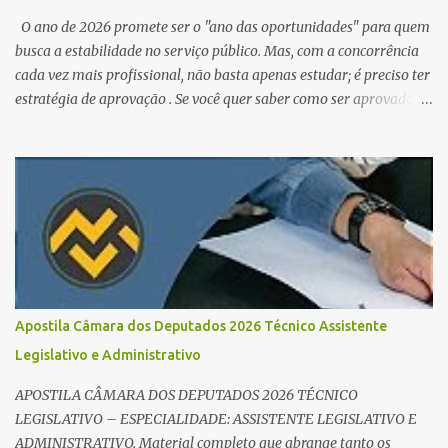
O ano de 2026 promete ser o "ano das oportunidades" para quem
busca a estabilidade no serviço público. Mas, com a concorrência
cada vez mais profissional, não basta apenas estudar; é preciso ter
estratégia de aprovação . Se você quer saber como ser aprovado
em concursos em 2026 , chegou ao lugar certo. Separamos dicas de
ouro que vão transformar sua rotina de estudos! 🚀 1. O Poder do
Edital Verticalizado Não comece a estudar sem ler o edital. A dica
de ouro é criar um edital verticalizado . Liste todos os tópicos e
marque seu progresso (Teoria / Resumo / Questões). Isso evita que
você perca tempo com conteúdos irrelevantes e garante que você
bata todo o conteúdo programático. Palavras-chave para o seu
sucesso: Cronograma de estudos dinâmico; Técnica Pomodoro
para foco total; Foco em disciplinas básicas (Português, RLM e
Apostila Câmara dos Deputados 2026 Técnico Assistente
Direito Administrativo). 🔄 2. Revisão Espaç...
Legislativo e Administrativo
APOSTILA CÂMARA DOS DEPUTADOS 2026 TÉCNICO
LEGISLATIVO – ESPECIALIDADE: ASSISTENTE LEGISLATIVO E
ADMINISTRATIVO. Material completo que abrange tanto os