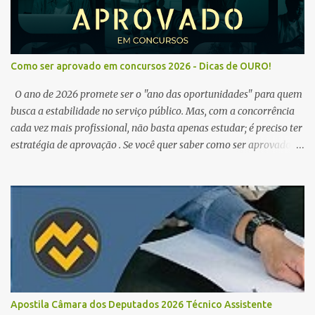
Como ser aprovado em concursos 2026 - Dicas de OURO!
O ano de 2026 promete ser o "ano das oportunidades" para quem
busca a estabilidade no serviço público. Mas, com a concorrência
cada vez mais profissional, não basta apenas estudar; é preciso ter
estratégia de aprovação . Se você quer saber como ser aprovado
em concursos em 2026 , chegou ao lugar certo. Separamos dicas de
ouro que vão transformar sua rotina de estudos! 🚀 1. O Poder do
Edital Verticalizado Não comece a estudar sem ler o edital. A dica
de ouro é criar um edital verticalizado . Liste todos os tópicos e
marque seu progresso (Teoria / Resumo / Questões). Isso evita que
você perca tempo com conteúdos irrelevantes e garante que você
bata todo o conteúdo programático. Palavras-chave para o seu
sucesso: Cronograma de estudos dinâmico; Técnica Pomodoro
para foco total; Foco em disciplinas básicas (Português, RLM e
Apostila Câmara dos Deputados 2026 Técnico Assistente
Direito Administrativo). 🔄 2. Revisão Espaç...