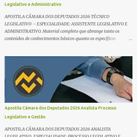
Legislativo e Administrativo
APOSTILA CÂMARA DOS DEPUTADOS 2026 TÉCNICO
LEGISLATIVO – ESPECIALIDADE: ASSISTENTE LEGISLATIVO E
ADMINISTRATIVO. Material completo que abrange tanto os
conteúdos de conhecimentos básicos quanto os específicos
exigidos no edital para esse cargo. Oportunidade de Ouro: R$ 30,8
mil iniciais O edital do Concurso Câmara dos Deputados 2026 já é
realidade, e o cargo de Analista Legislativo (Processo Legislativo e
Gestão) se destaca como uma das melhores oportunidades do ano.
Com exigência de nível superior em qualquer área, o certame
oferece 35 vagas imediatas e salários que ultrapassam os R$ 30
mil . O que estudar para Processo Legislativo e Gestão? Para vencer
a concorrência da banca Cebraspe , o candidato precisa dominar o
conteúdo programático dividido em: Conhecimentos Básicos:
Apostila Câmara dos Deputados 2026 Analista Processo
Português, Inglês, Raciocínio Lógico e Informática/Dados.
Legislativo e Gestão
Conhecimentos Específicos: O "coração" da prova. É essencial focar
no Regimento Interno da Câmara dos Deputa...
APOSTILA CÂMARA DOS DEPUTADOS 2026 ANALISTA
LEGISLATIVO ESPECIALIDADE: PROCESSO LEGISLATIVO E