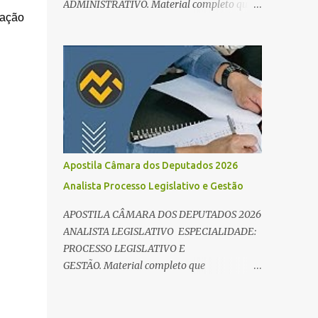
ADMINISTRATIVO. Material completo que
e Direito Administrativo). 🔄 2. Revisão
cação
abrange tanto os conteúdos de
Espaç...
conhecimentos básicos quanto os específicos
exigidos no edital para esse cargo.
Oportunidade de Ouro: R$ 30,8 mil iniciais O
edital do Concurso Câmara dos Deputados
2026 já é realidade, e o cargo de Analista
Legislativo (Processo Legislativo e Gestão) se
destaca como uma das melhores
oportunidades do ano. Com exigência de
Apostila Câmara dos Deputados 2026
nível superior em qualquer área, o certame
Analista Processo Legislativo e Gestão
oferece 35 vagas imediatas e salários que
ultrapassam os R$ 30 mil . O que estudar
APOSTILA CÂMARA DOS DEPUTADOS 2026
para Processo Legislativo e Gestão? Para
ANALISTA LEGISLATIVO ESPECIALIDADE:
vencer a concorrência da banca Cebraspe , o
PROCESSO LEGISLATIVO E
candidato precisa dominar o conteúdo
GESTÃO. Material completo que
programático dividido em: Conhecimentos
abrange tanto os conteúdos de
Básicos: Português, Inglês, Raciocínio Lógico
conhecimentos básicos quanto os específicos
e Informática/Dados. Conhecimentos
exigidos no edital para esse cargo.