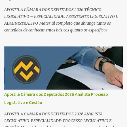
APOSTILA CÂMARA DOS DEPUTADOS 2026 TÉCNICO
LEGISLATIVO – ESPECIALIDADE: ASSISTENTE LEGISLATIVO E
ADMINISTRATIVO. Material completo que abrange tanto os
conteúdos de conhecimentos básicos quanto os específicos
exigidos no edital para esse cargo. Oportunidade de Ouro: R$ 30,8
mil iniciais O edital do Concurso Câmara dos Deputados 2026 já é
realidade, e o cargo de Analista Legislativo (Processo Legislativo e
Gestão) se destaca como uma das melhores oportunidades do ano.
Com exigência de nível superior em qualquer área, o certame
oferece 35 vagas imediatas e salários que ultrapassam os R$ 30
mil . O que estudar para Processo Legislativo e Gestão? Para vencer
a concorrência da banca Cebraspe , o candidato precisa dominar o
conteúdo programático dividido em: Conhecimentos Básicos:
Apostila Câmara dos Deputados 2026 Analista Processo
Português, Inglês, Raciocínio Lógico e Informática/Dados.
Legislativo e Gestão
Conhecimentos Específicos: O "coração" da prova. É essencial focar
no Regimento Interno da Câmara dos Deputa...
APOSTILA CÂMARA DOS DEPUTADOS 2026 ANALISTA
LEGISLATIVO ESPECIALIDADE: PROCESSO LEGISLATIVO E