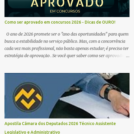
Como ser aprovado em concursos 2026 - Dicas de OURO!
O ano de 2026 promete ser o "ano das oportunidades" para quem
busca a estabilidade no serviço público. Mas, com a concorrência
cada vez mais profissional, não basta apenas estudar; é preciso ter
estratégia de aprovação . Se você quer saber como ser aprovado
em concursos em 2026 , chegou ao lugar certo. Separamos dicas de
ouro que vão transformar sua rotina de estudos! 🚀 1. O Poder do
Edital Verticalizado Não comece a estudar sem ler o edital. A dica
de ouro é criar um edital verticalizado . Liste todos os tópicos e
marque seu progresso (Teoria / Resumo / Questões). Isso evita que
você perca tempo com conteúdos irrelevantes e garante que você
bata todo o conteúdo programático. Palavras-chave para o seu
sucesso: Cronograma de estudos dinâmico; Técnica Pomodoro
para foco total; Foco em disciplinas básicas (Português, RLM e
Apostila Câmara dos Deputados 2026 Técnico Assistente
Direito Administrativo). 🔄 2. Revisão Espaç...
Legislativo e Administrativo